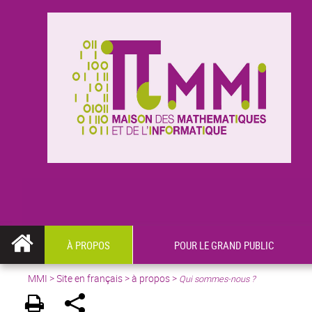
À PROPOS
POUR LE GRAND PUBLIC
MMI
>
Site en français
> à propos >
Qui sommes-nous ?