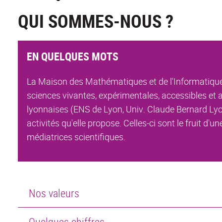
QUI SOMMES-NOUS ?
EN QUELQUES MOTS
La Maison des Mathématiques et de l'Informatiqu
sciences vivantes, expérimentales, accessibles et a
lyonnaises (ENS de Lyon, Univ. Claude Bernard Lyon
activités qu'elle propose. Celles-ci sont le fruit 
médiatrices scientifiques.
Nos valeurs
Quelques chiffres