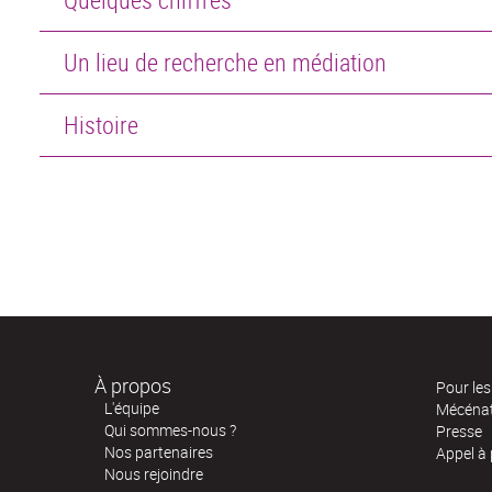
Un lieu de recherche en médiation
Histoire
À propos
Pour les 
L'équipe
Mécéna
Qui sommes-nous ?
Presse
Nos partenaires
Appel à
Nous rejoindre