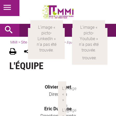
MMI
>
Site en français
> à propos >
Equipe
L'ÉQUIPE
Olivier Druet
Direction
Eric Duchêne
Direction adjointe