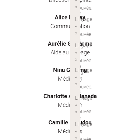
Alice Forray
Communication
Aurélie Guillarme
Aide au pilotage
Nina Gasking
Médiation
Charlotte Avellaneda
Médiation
Camille Beaudou
Médiation