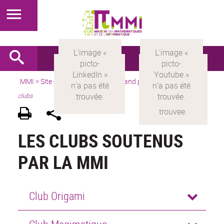
MMI
>
Site en français
> Pour le grand public > Par activités >
clubs
LES CLUBS SOUTENUS
PAR LA MMI
Club Origami