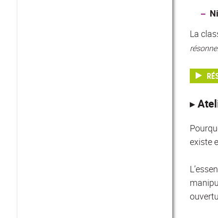
N
La clas
résonne
RÉ
▸ Atel
Pourquo
existe 
L’essen
manipul
ouvertu