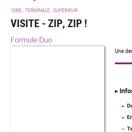
1ERE,
TERMINALE,
SUPÉRIEUR
VISITE - ZIP, ZIP !
Formule Duo
Une dem
▸ Info
D
E
Ta