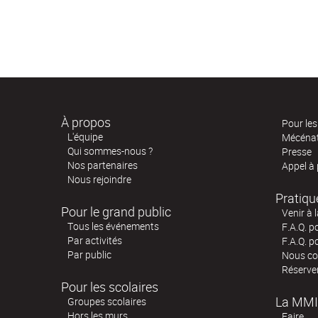
À propos
Pour les 
L'équipe
Mécéna
Qui sommes-nous ?
Presse
Nos partenaires
Appel à
Nous rejoindre
Pratiqu
Pour le grand public
Venir à 
Tous les événements
F.A.Q. p
Par activités
F.A.Q. p
Par public
Nous co
Réserve
Pour les scolaires
La MMI
Groupes scolaires
Hors les murs
Faire