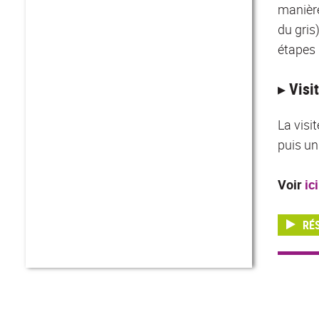
manière
du gris
étapes 
▸ Visi
La visi
puis un
Voir
ici
RÉ