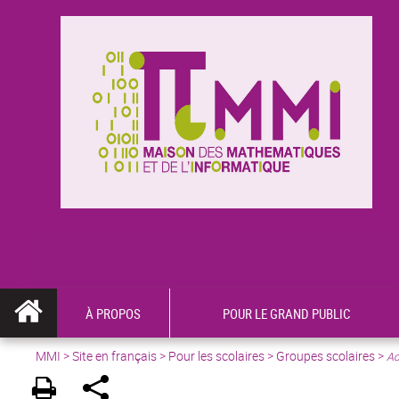
À PROPOS
POUR LE GRAND PUBLIC
MMI
>
Site en français
> Pour les scolaires > Groupes scolaires >
Ac