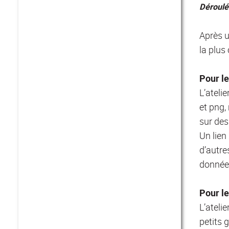
Déroulé
Après u
la plus
Pour le
L’ateli
et png,
sur des
Un lien
d’autre
données
Pour le
L’ateli
petits 