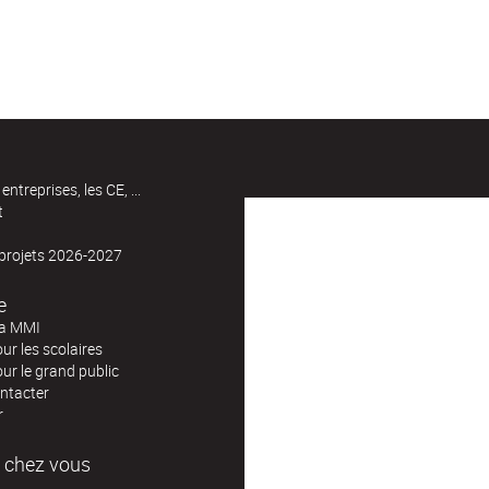
entreprises, les CE, ...
t
 projets 2026-2027
e
la MMI
our les scolaires
our le grand public
ntacter
r
 chez vous