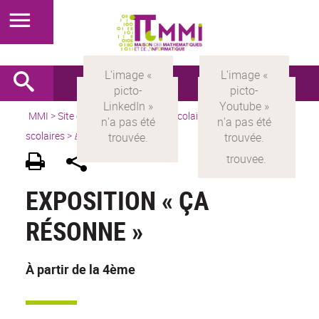
MMI
>
Site en français
> Pour les scolaires > Groupes
scolaires >
Exposition
EXPOSITION « ÇA
RÉSONNE »
À partir de la 4ème