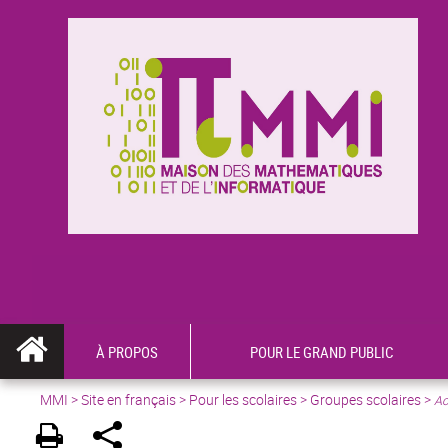
À PROPOS
POUR LE GRAND PUBLIC
MMI
>
Site en français
> Pour les scolaires > Groupes scolaires >
Ac