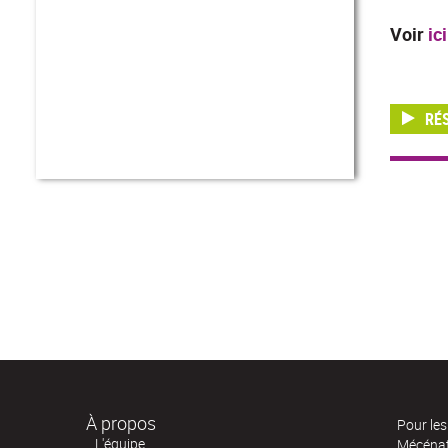
Voir
ici
RÉ
À propos
Pour les 
L'équipe
Mécéna