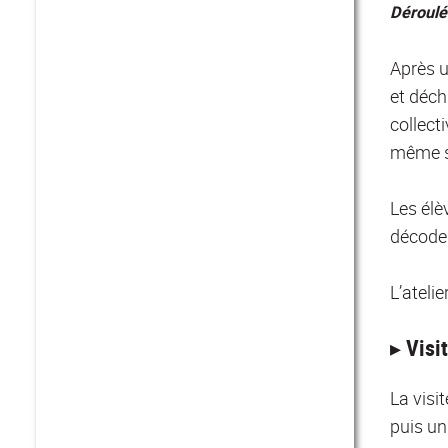
Déroulé
Après u
et déch
collect
même sa
Les élè
décoder
L’ateli
▸ Visi
La visi
puis un