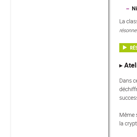
N
La clas
résonne
RÉ
▸ Atel
Dans ce
déchiffr
success
Même si
la cryp