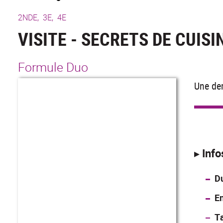
2NDE,
3E,
4E
VISITE - SECRETS DE CUISI
Formule Duo
Une dem
▸ Info
D
E
Ta