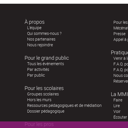
À propos
Pour les 
L'équipe
Mécéna
Qui sommes-nous ?
Presse
Nos partenaires
Appel à
Nous rejoindre
Pratiqu
Pour le grand public
Venir à 
Tous les événements
F.A.Q. p
Par activités
F.A.Q. p
Par public
Nous co
Réserve
Pour les scolaires
La MMI
Groupes scolaires
Hors les murs
Faire
Ressources pédagogiques et de médiation
Lire
Dossier pédagogique
Voir
Écouter
Pour les pros