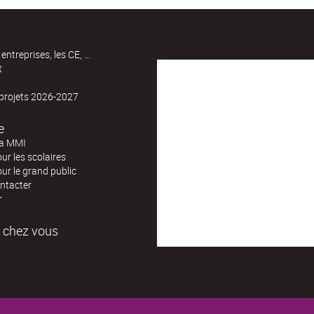
entreprises, les CE, ...
t
 projets 2026-2027
e
la MMI
our les scolaires
our le grand public
ntacter
r
 chez vous