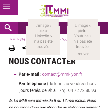
MMI
>
Site en français
> Pratique >
Nous contacter
NOUS CONTACTER
Par e-mail
:
contact@mmi-lyon.fr
Par téléphone
(du lundi au vendredi hors
jours feriés, de 9h à 17h) : 04 72 72 86 93
⚠
La MMI sera fermée du 8 au 17 mai inclus. Nous
ne pourrons donc pas répondre au téléphone pendant