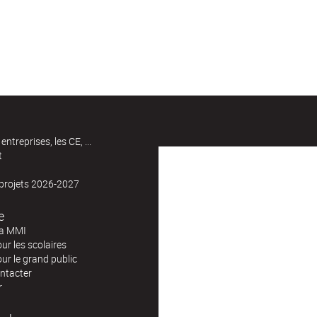
entreprises, les CE, ...
t
 projets 2026-2027
e
la MMI
our les scolaires
our le grand public
ntacter
r