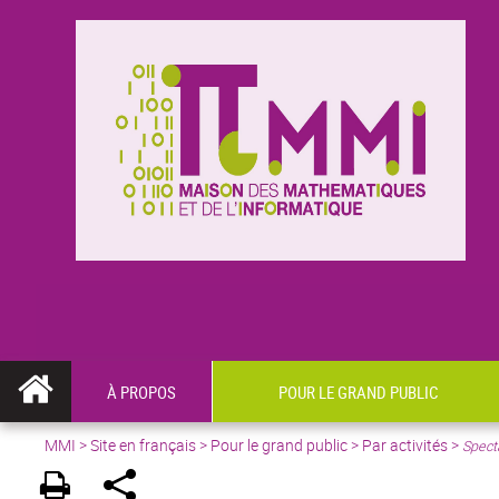
À PROPOS
POUR LE GRAND PUBLIC
MMI
>
Site en français
> Pour le grand public > Par activités >
Spect