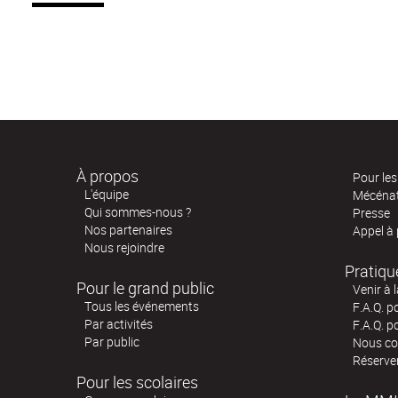
À propos
Pour les 
L'équipe
Mécéna
Qui sommes-nous ?
Presse
Nos partenaires
Appel à
Nous rejoindre
Pratiqu
Pour le grand public
Venir à 
Tous les événements
F.A.Q. p
Par activités
F.A.Q. p
Par public
Nous co
Réserve
Pour les scolaires