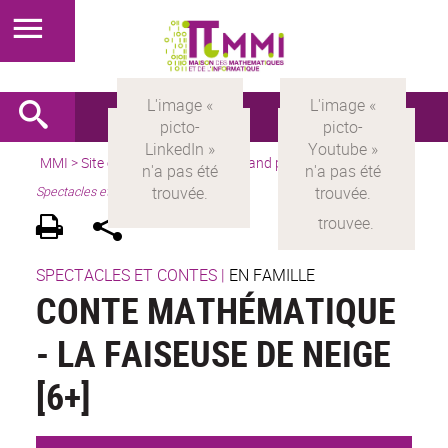
MMI
>
Site en français
> Pour le grand public > Par activités >
Spectacles et contes
SPECTACLES ET CONTES
|
EN FAMILLE
CONTE MATHÉMATIQUE
- LA FAISEUSE DE NEIGE
[6+]