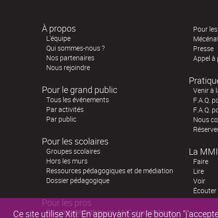
À propos
Pour les 
L'équipe
Mécéna
Qui sommes-nous ?
Presse
Nos partenaires
Appel à
Nous rejoindre
Pratiqu
Pour le grand public
Venir à 
Tous les événements
F.A.Q. p
Par activités
F.A.Q. p
Par public
Nous co
Réserve
Pour les scolaires
La MMI
Groupes scolaires
Hors les murs
Faire
Ressources pédagogiques et de médiation
Lire
Dossier pédagogique
Voir
Écouter
Pour les pros
Pour les médiathèques, MJC, associations,
Ce site utilise Xiti. En appuyant sur le bouton "j'acc
RÉSERVER