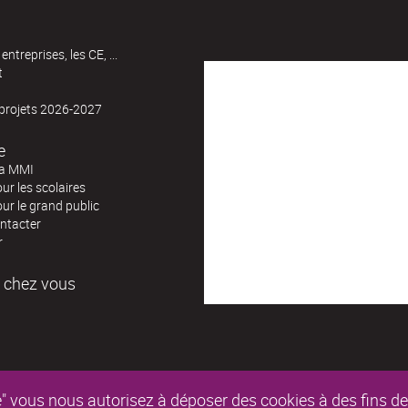
entreprises, les CE, ...
t
 projets 2026-2027
e
la MMI
our les scolaires
our le grand public
ntacter
r
 chez vous
epte" vous nous autorisez à déposer des cookies à des fins 