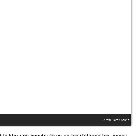
crédit : Geek Touch
 le Morpion construite en boîtes d'allumettes. Venez