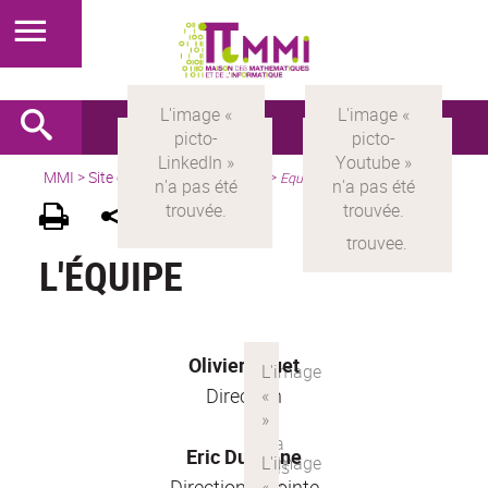
MMI
>
Site en français
> à propos >
Equipe
L'ÉQUIPE
Olivier Druet
Direction
Eric Duchêne
Direction adjointe