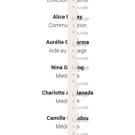
Alice Forray
Communication
Aurélie Guillarme
Aide au pilotage
Nina Gasking
Médiation
Charlotte Avellaneda
Médiation
Camille Beaudou
Médiation