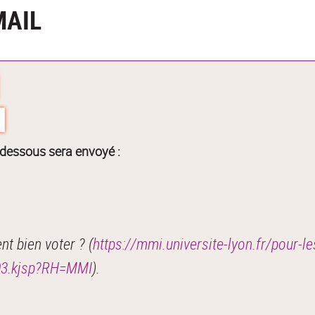
MAIL
-dessous sera envoyé :
 bien voter ? (
https://mmi.universite-lyon.fr/pour-
03.kjsp?RH=MMI
).