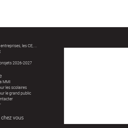
entreprises, les CE, ...
t
 projets 2026-2027
e
la MMI
our les scolaires
our le grand public
ntacter
r
 chez vous