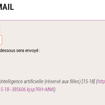
MAIL
-dessous sera envoyé :
elligence artificielle (réservé aux filles) [15-18] (
htt
es-15-18--385606.kjsp?RH=MMI
).