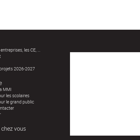
entreprises, les CE, ...
t
 projets 2026-2027
e
la MMI
our les scolaires
our le grand public
ntacter
r
 chez vous