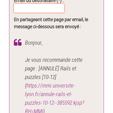
Email du destinataire (*) :
En partageant cette page par email, le
message ci-dessous sera envoyé :
Bonjour,
Je vous recommande cette
page : [ANNULÉ] Rails et
puzzles [10-12]
(
https://mmi.universite-
lyon.fr/annule-rails-et-
puzzles-10-12--385592.kjsp?
RH=MMI
).