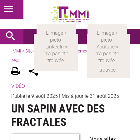
MMI
>
Site en français
> La MMI à emporter >
Les tutos de la
MMI
VIDÉO
Publié le 9 août 2025
|
Mis à jour le 31 août 2025
UN SAPIN AVEC DES
FRACTALES
Vous allez