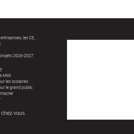
entreprises, les CE, ...
t
 projets 2026-2027
e
la MMI
our les scolaires
our le grand public
ntacter
r
 chez vous